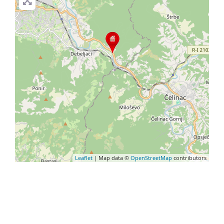
Leaflet
| Map data ©
OpenStreetMap
contributors