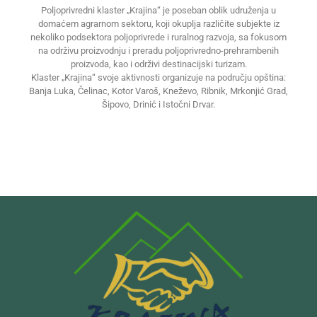
Poljoprivredni klaster „Krajina“ je poseban oblik udruženja u
domaćem agrarnom sektoru, koji okuplja različite subjekte iz
nekoliko podsektora poljoprivrede i ruralnog razvoja, sa fokusom
na održivu proizvodnju i preradu poljoprivredno-prehrambenih
proizvoda, kao i održivi destinacijski turizam.
Klaster „Krajina“ svoje aktivnosti organizuje na području opština:
Banja Luka, Čelinac, Kotor Varoš, Kneževo, Ribnik, Mrkonjić Grad,
Šipovo, Drinić i Istočni Drvar.