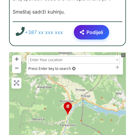
Smeštaj sadrži kuhinju.
+387 xx xxx xxx
Podijeli
+
−
Press Enter key to search