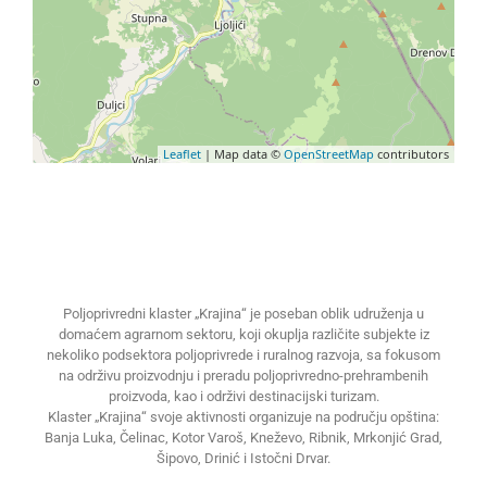
Leaflet
| Map data ©
OpenStreetMap
contributors
Poljoprivredni klaster „Krajina“ je poseban oblik udruženja u
domaćem agrarnom sektoru, koji okuplja različite subjekte iz
nekoliko podsektora poljoprivrede i ruralnog razvoja, sa fokusom
na održivu proizvodnju i preradu poljoprivredno-prehrambenih
proizvoda, kao i održivi destinacijski turizam.
Klaster „Krajina“ svoje aktivnosti organizuje na području opština:
Banja Luka, Čelinac, Kotor Varoš, Kneževo, Ribnik, Mrkonjić Grad,
Šipovo, Drinić i Istočni Drvar.