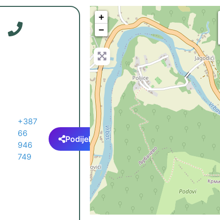
+
−
+387
66
Podijeli
946
749