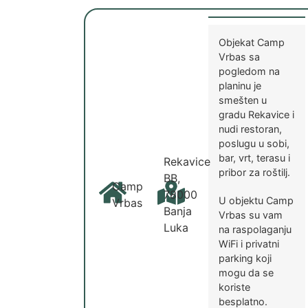
Objekat Camp
Vrbas sa
pogledom na
planinu je
smešten u
gradu Rekavice i
nudi restoran,
poslugu u sobi,
bar, vrt, terasu i
Rekavice
pribor za roštilj.
BB,
Camp
78000
U objektu Camp
Vrbas
Banja
Vrbas su vam
Luka
na raspolaganju
WiFi i privatni
parking koji
mogu da se
koriste
besplatno.