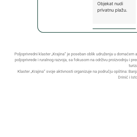
Objekat nudi
privatnu plažu.
Poljoprivredni klaster „Krajina“ je poseban oblik udruženja u domaćem a
poljoprivrede i ruralnog razvoja, sa fokusom na održivu proizvodnju i pr
turi
Klaster „Krajina“ svoje aktivnosti organizuje na području opština: Ban
Drinić i Ist