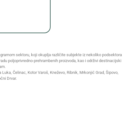
grarnom sektoru, koji okuplja različite subjekte iz nekoliko podsektora
eradu poljoprivredno-prehrambenih proizvoda, kao i održivi destinacijski
zam.
ja Luka, Čelinac, Kotor Varoš, Kneževo, Ribnik, Mrkonjić Grad, Šipovo,
očni Drvar.