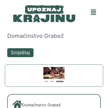
Domaćinstvo Grabež
Smještaj
Previous
Next
Domaćinstvo Grabež