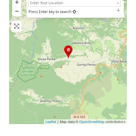
+
−
Press Enter key to search
Leaflet
| Map data ©
OpenStreetMap
contributors