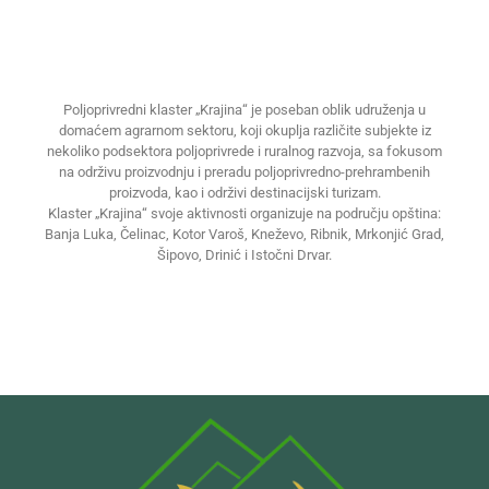
Poljoprivredni klaster „Krajina“ je poseban oblik udruženja u
domaćem agrarnom sektoru, koji okuplja različite subjekte iz
nekoliko podsektora poljoprivrede i ruralnog razvoja, sa fokusom
na održivu proizvodnju i preradu poljoprivredno-prehrambenih
proizvoda, kao i održivi destinacijski turizam.
Klaster „Krajina“ svoje aktivnosti organizuje na području opština:
Banja Luka, Čelinac, Kotor Varoš, Kneževo, Ribnik, Mrkonjić Grad,
Šipovo, Drinić i Istočni Drvar.