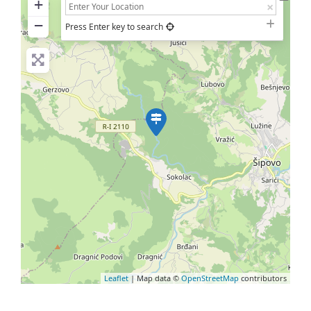
+
−
Press Enter key to search
Leaflet
| Map data ©
OpenStreetMap
contributors