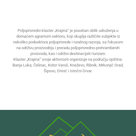
Poljoprivredni klaster „Krajina“ je poseban oblik udruženja u
domaćem agrarnom sektoru, koji okuplja različite subjekte iz
nekoliko podsektora poljoprivrede i ruralnog razvoja, sa fokusom
na održivu proizvodnju i preradu poljoprivredno-prehrambenih
proizvoda, kao i održivi destinacijski turizam.
Klaster „Krajina“ svoje aktivnosti organizuje na području opština:
Banja Luka, Čelinac, Kotor Varoš, Kneževo, Ribnik, Mrkonjić Grad,
Šipovo, Drinić i Istočni Drvar.