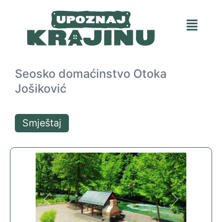
Seosko domaćinstvo Otoka
Jošiković
Smještaj
Previous
Next