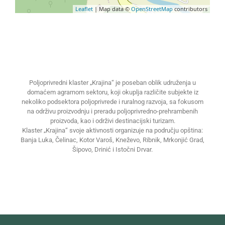
Leaflet
| Map data ©
OpenStreetMap
contributors
Poljoprivredni klaster „Krajina“ je poseban oblik udruženja u
domaćem agrarnom sektoru, koji okuplja različite subjekte iz
nekoliko podsektora poljoprivrede i ruralnog razvoja, sa fokusom
na održivu proizvodnju i preradu poljoprivredno-prehrambenih
proizvoda, kao i održivi destinacijski turizam.
Klaster „Krajina“ svoje aktivnosti organizuje na području opština:
Banja Luka, Čelinac, Kotor Varoš, Kneževo, Ribnik, Mrkonjić Grad,
Šipovo, Drinić i Istočni Drvar.