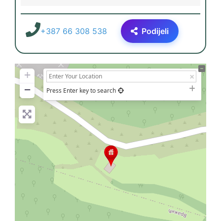
+387 66 308 538
Podijeli
+
−
Press Enter key to search