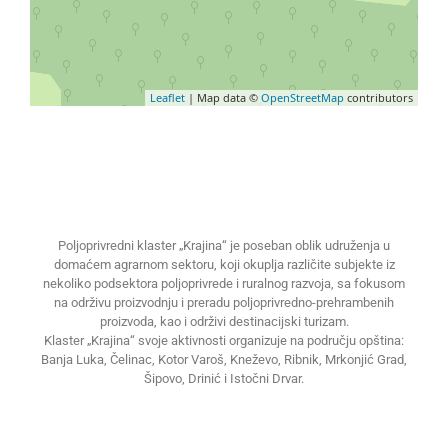
Leaflet
| Map data ©
OpenStreetMap
contributors
Poljoprivredni klaster „Krajina“ je poseban oblik udruženja u
domaćem agrarnom sektoru, koji okuplja različite subjekte iz
nekoliko podsektora poljoprivrede i ruralnog razvoja, sa fokusom
na održivu proizvodnju i preradu poljoprivredno-prehrambenih
proizvoda, kao i održivi destinacijski turizam.
Klaster „Krajina“ svoje aktivnosti organizuje na području opština:
Banja Luka, Čelinac, Kotor Varoš, Kneževo, Ribnik, Mrkonjić Grad,
Šipovo, Drinić i Istočni Drvar.