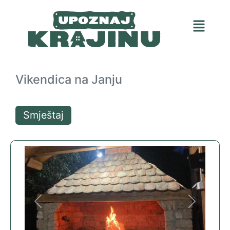
Vikendica na Janju
Smještaj
Previous
Next