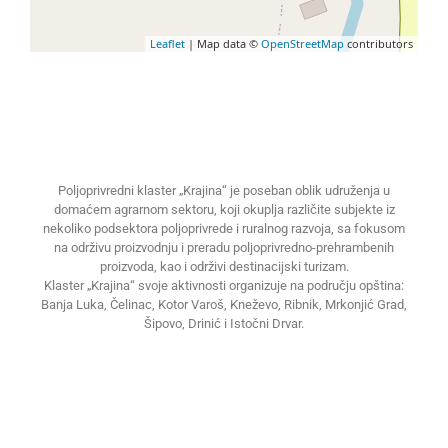
Leaflet
| Map data ©
OpenStreetMap
contributors
Poljoprivredni klaster „Krajina“ je poseban oblik udruženja u
domaćem agrarnom sektoru, koji okuplja različite subjekte iz
nekoliko podsektora poljoprivrede i ruralnog razvoja, sa fokusom
na održivu proizvodnju i preradu poljoprivredno-prehrambenih
proizvoda, kao i održivi destinacijski turizam.
Klaster „Krajina“ svoje aktivnosti organizuje na području opština:
Banja Luka, Čelinac, Kotor Varoš, Kneževo, Ribnik, Mrkonjić Grad,
Šipovo, Drinić i Istočni Drvar.