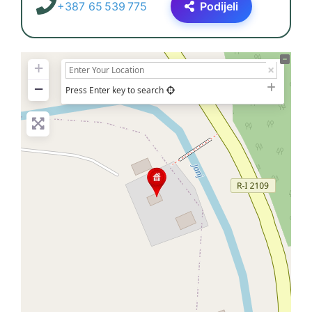
+387 65 539 775
Podijeli
+
−
Press Enter key to search