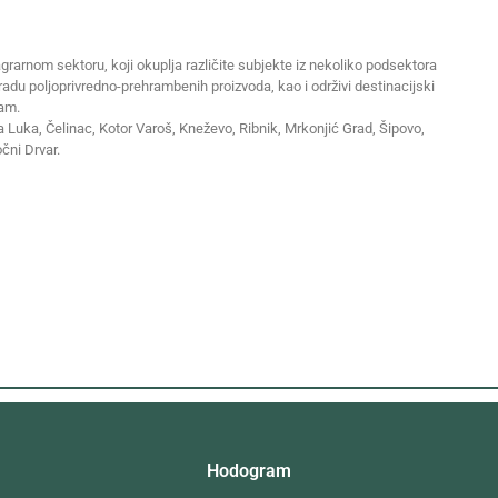
grarnom sektoru, koji okuplja različite subjekte iz nekoliko podsektora
eradu poljoprivredno-prehrambenih proizvoda, kao i održivi destinacijski
zam.
ja Luka, Čelinac, Kotor Varoš, Kneževo, Ribnik, Mrkonjić Grad, Šipovo,
očni Drvar.
Hodogram