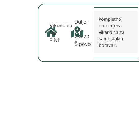
Kompletno
Duljci
Vikendica
opremljena
bb,
vikendica za
Na
70270
samostalan
Plivi
Šipovo
boravak.