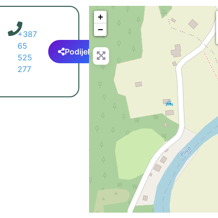
+
−
+387
65
Podijeli
525
277