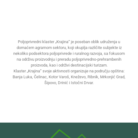
Poljoprivredni klaster „Krajina“ je poseban oblik udruženja u
domaćem agrarnom sektoru, koji okuplja različite subjekte iz
nekoliko podsektora poljoprivrede i ruralnog razvoja, sa fokusom
na održivu proizvodnju i preradu poljoprivredno-prehrambenih
proizvoda, kao i održivi destinacijski turizam.
Klaster „Krajina“ svoje aktivnosti organizuje na području opština:
Banja Luka, Čelinac, Kotor Varoš, Kneževo, Ribnik, Mrkonjić Grad,
Šipovo, Drinić i Istočni Drvar.