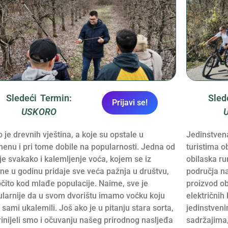
Sledeći Termin:
Sled
Prijavi se!
USKORO
 je drevnih vještina, a koje su opstale u
Jedinstvena
enu i pri tome dobile na popularnosti. Jedna od
turistima 
 je svakako i kalemljenje voća, kojem se iz
obilaska ru
ne u godinu pridaje sve veća pažnja u društvu,
područja na
čito kod mlađe populacije. Naime, sve je
proizvod ob
larnije da u svom dvorištu imamo voćku koju
električnih
sami ukalemili. Još ako je u pitanju stara sorta,
jedinstven
inijeli smo i očuvanju našeg prirodnog nasljeđa
sadržajima,