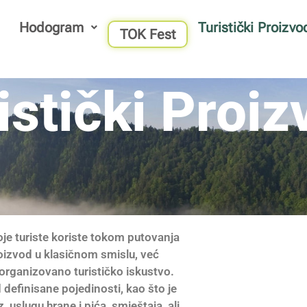
Hodogram
Turistički Proizvo
TOK Fest
istički Proiz
koje turiste koriste tokom putovanja
roizvod u klasičnom smislu, već
organizovano turističko iskustvo.
 definisane pojedinosti, kao što je
, uslugu hrane i pića, smještaja, ali