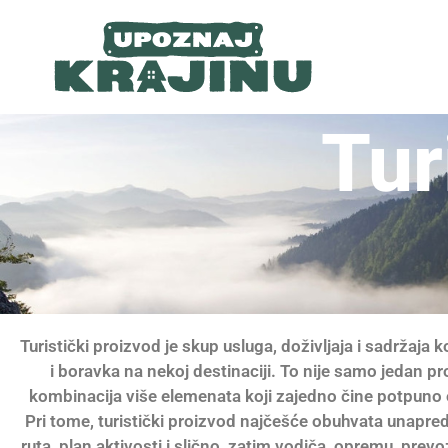
Tur
Turistički proizvod je skup usluga, doživljaja i sadržaja 
i boravka na nekoj destinaciji. To nije samo jedan p
kombinacija više elemenata koji zajedno čine potpuno 
Pri tome, turistički proizvod najčešće obuhvata unapred
ruta, plan aktivosti i slično, zatim vodiča, opremu, prevoz