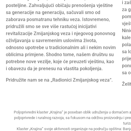
i za
posteljine. Zahvaljujući običaju prenošenja vještine
za g
sa generacije na generaciju, sačuvali smo od
pome
zaborava posmatranu tehniku veza. Istovremeno,
vješ
pridružili smo se sve više rastućoj inicijativi
Nini
revitalizacije Zmijanjskog veza i njegovog ponovnog
kale
oživljavanja u savremenim uslovima života,
pola
odnosno upotrebe u tradicionalnim ali i nekim novim
sa l
oblicima primjene. Shodno tome, našem društvu su
prij
potrebne nove vezilje, koje će preuzeti vještinu, kao
ponu
i obavezu da je prenesu na vlastita pokoljenja.
sa o
Pridružite nam se na „Radionici Zmijanjskog veza“.
Želi
Poljoprivredni klaster „Krajina“ je poseban oblik udruženja u domaćem a
poljoprivrede i ruralnog razvoja, sa fokusom na održivu proizvodnju i pr
turi
Klaster „Krajina“ svoje aktivnosti organizuje na području opština: Ban