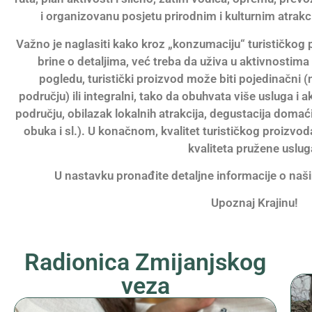
i organizovanu posjetu prirodnim i kulturnim atrakci
Važno je naglasiti kako kroz „konzumaciju“ turističkog
brine o detaljima, već treba da uživa u aktivnostima
pogledu, turistički proizvod može biti pojedinačni 
području) ili integralni, tako da obuhvata više usluga i 
području, obilazak lokalnih atrakcija, degustacija domaći
obuka i sl.). U konačnom, kvalitet turističkog proizvoda
kvaliteta pružene uslug
U nastavku pronađite detaljne informacije o naš
Upoznaj Krajinu!
Radionica Zmijanjskog
veza