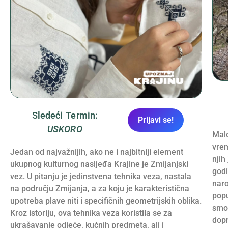
Sledeći Termin:
Prijavi se!
USKORO
Malo
vrem
Jedan od najvažnijih, ako ne i najbitniji element
njih
ukupnog kulturnog nasljeđa Krajine je Zmijanjski
godi
vez. U pitanju je jedinstvena tehnika veza, nastala
naro
na području Zmijanja, a za koju je karakteristična
popu
upotreba plave niti i specifičnih geometrijskih oblika.
smo 
Kroz istoriju, ova tehnika veza koristila se za
dopr
ukrašavanje odjeće, kućnih predmeta, ali i