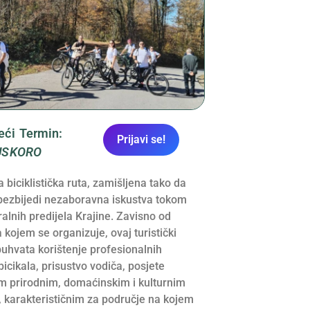
eći Termin:
Prijavi se!
USKORO
 biciklistička ruta, zamišljena tako da
obezbijedi nezaboravna iskustva tokom
ralnih predijela Krajine. Zavisno od
 kojem se organizuje, ovaj turistički
uhvata korištenje profesionalnih
 bicikala, prisustvo vodiča, posjete
im prirodnim, domaćinskim i kulturnim
 karakterističnim za područje na kojem