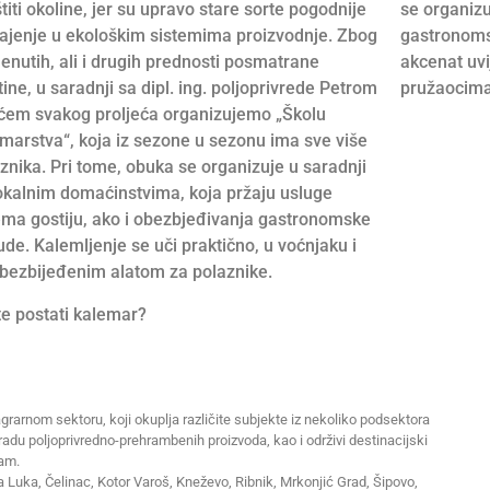
štiti okoline, jer su upravo stare sorte pogodnije
se organizu
ajenje u ekološkim sistemima proizvodnje. Zbog
gastronomsk
nutih, ali i drugih prednosti posmatrane
akcenat uvi
tine, u saradnji sa dipl. ing. poljoprivrede Petrom
pružaocima
ćem svakog proljeća organizujemo „Školu
marstva“, koja iz sezone u sezonu ima sve više
znika. Pri tome, obuka se organizuje u saradnji
okalnim domaćinstvima, koja pržaju usluge
ema gostiju, ako i obezbjeđivanja gastronomske
de. Kalemljenje se uči praktično, u voćnjaku i
bezbijeđenim alatom za polaznike.
te postati kalemar?
grarnom sektoru, koji okuplja različite subjekte iz nekoliko podsektora
eradu poljoprivredno-prehrambenih proizvoda, kao i održivi destinacijski
zam.
ja Luka, Čelinac, Kotor Varoš, Kneževo, Ribnik, Mrkonjić Grad, Šipovo,