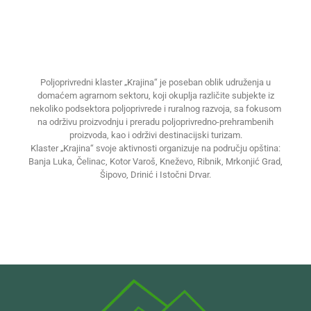
Poljoprivredni klaster „Krajina“ je poseban oblik udruženja u
domaćem agrarnom sektoru, koji okuplja različite subjekte iz
nekoliko podsektora poljoprivrede i ruralnog razvoja, sa fokusom
na održivu proizvodnju i preradu poljoprivredno-prehrambenih
proizvoda, kao i održivi destinacijski turizam.
Klaster „Krajina“ svoje aktivnosti organizuje na području opština:
Banja Luka, Čelinac, Kotor Varoš, Kneževo, Ribnik, Mrkonjić Grad,
Šipovo, Drinić i Istočni Drvar.