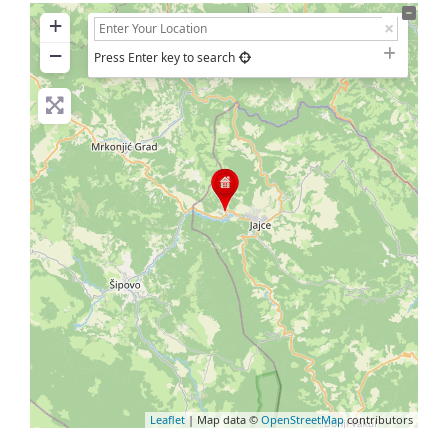
+
−
Press Enter key to search
Leaflet
| Map data ©
OpenStreetMap
contributors