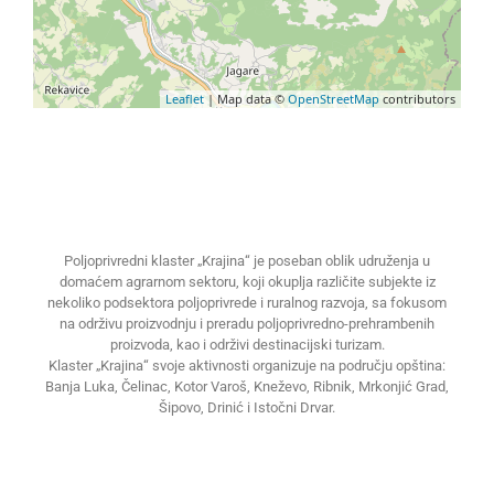
Leaflet
| Map data ©
OpenStreetMap
contributors
Poljoprivredni klaster „Krajina“ je poseban oblik udruženja u
domaćem agrarnom sektoru, koji okuplja različite subjekte iz
nekoliko podsektora poljoprivrede i ruralnog razvoja, sa fokusom
na održivu proizvodnju i preradu poljoprivredno-prehrambenih
proizvoda, kao i održivi destinacijski turizam.
Klaster „Krajina“ svoje aktivnosti organizuje na području opština:
Banja Luka, Čelinac, Kotor Varoš, Kneževo, Ribnik, Mrkonjić Grad,
Šipovo, Drinić i Istočni Drvar.