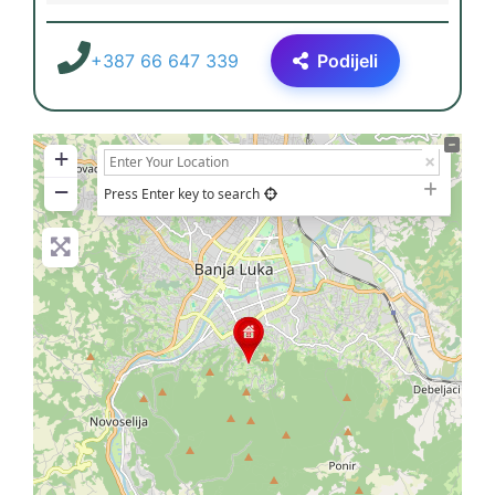
+387 66 647 339
Podijeli
+
−
Press Enter key to search