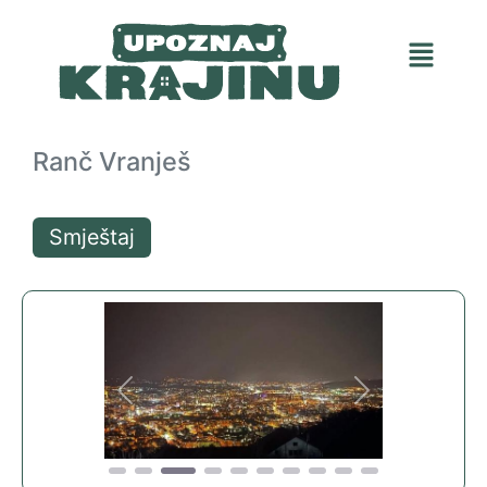
Ranč Vranješ
Smještaj
Previous
Next