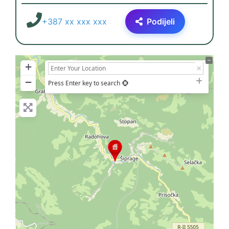
+387 xx xxx xxx
Podijeli
+
−
Press Enter key to search