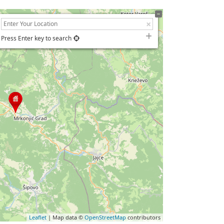
Press Enter key to search
Leaflet
| Map data ©
OpenStreetMap
contributors