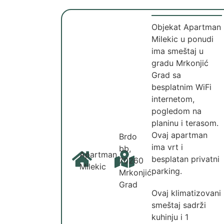
Objekat Apartman
Milekic u ponudi
ima smeštaj u
gradu Mrkonjić
Grad sa
besplatnim WiFi
internetom,
pogledom na
planinu i terasom.
Ovaj apartman
Brdo
ima vrt i
bb,
Apartman
besplatan privatni
70260
Milekic
parking.
Mrkonjić
Grad
Ovaj klimatizovani
smeštaj sadrži
kuhinju i 1