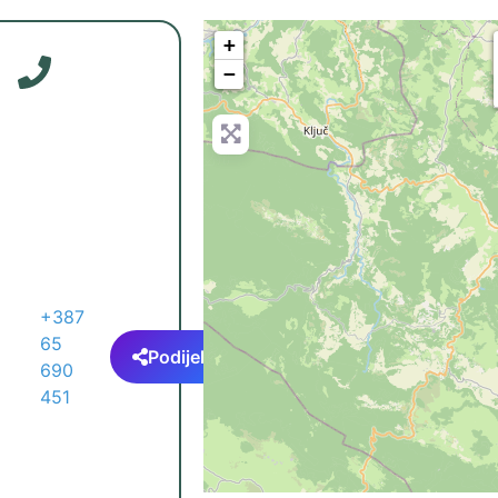
+
−
+387
65
Podijeli
690
451