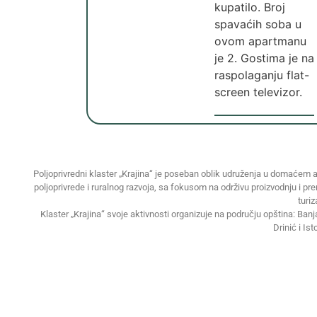
kupatilo. Broj
spavaćih soba u
ovom apartmanu
je 2. Gostima je na
raspolaganju flat-
screen televizor.
Poljoprivredni klaster „Krajina“ je poseban oblik udruženja u domaćem a
poljoprivrede i ruralnog razvoja, sa fokusom na održivu proizvodnju i pr
turi
Klaster „Krajina“ svoje aktivnosti organizuje na području opština: Ban
Drinić i Ist