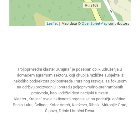
Leaflet
| Map data ©
OpenStreetMap
contributors
Poljoprivredni klaster „Krajina“ je poseban oblik udruženja u
domaćem agrarnom sektoru, koji okuplja različite subjekte iz
nekoliko podsektora poljoprivrede i ruralnog razvoja, sa fokusom
na održivu proizvodnju i preradu poljoprivredno-prehrambenih
proizvoda, kao i održivi destinacijski turizam.
Klaster „Krajina“ svoje aktivnosti organizuje na području opština:
Banja Luka, Čelinac, Kotor Varoš, Kneževo, Ribnik, Mrkonjić Grad,
Šipovo, Drinić i Istočni Drvar.