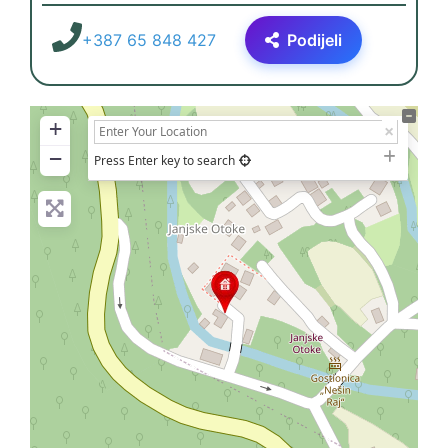
+387 65 848 427
Podijeli
+
−
Press Enter key to search