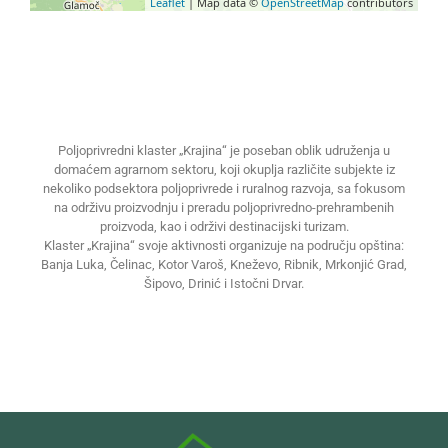
Leaflet
| Map data ©
OpenStreetMap
contributors
Poljoprivredni klaster „Krajina“ je poseban oblik udruženja u
domaćem agrarnom sektoru, koji okuplja različite subjekte iz
nekoliko podsektora poljoprivrede i ruralnog razvoja, sa fokusom
na održivu proizvodnju i preradu poljoprivredno-prehrambenih
proizvoda, kao i održivi destinacijski turizam.
Klaster „Krajina“ svoje aktivnosti organizuje na području opština:
Banja Luka, Čelinac, Kotor Varoš, Kneževo, Ribnik, Mrkonjić Grad,
Šipovo, Drinić i Istočni Drvar.