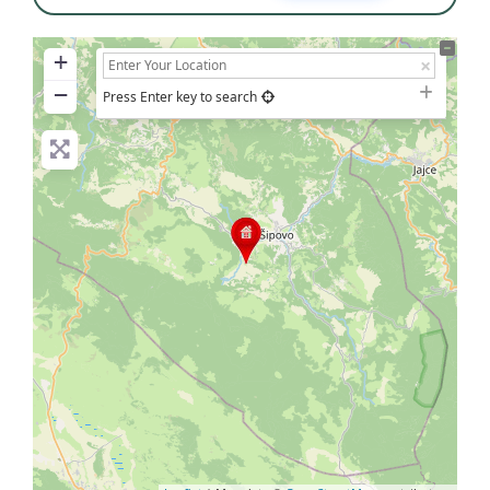
+
−
Press Enter key to search