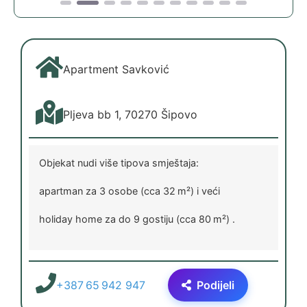
Apartment Savković
Pljeva bb 1, 70270 Šipovo
Objekat nudi više tipova smještaja:
apartman za 3 osobe (cca 32 m²) i veći
holiday home za do 9 gostiju (cca 80 m²) .
+387 65 942 947
Podijeli