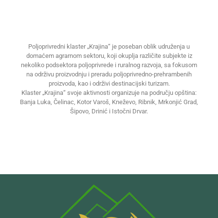
Poljoprivredni klaster „Krajina“ je poseban oblik udruženja u
domaćem agrarnom sektoru, koji okuplja različite subjekte iz
nekoliko podsektora poljoprivrede i ruralnog razvoja, sa fokusom
na održivu proizvodnju i preradu poljoprivredno-prehrambenih
proizvoda, kao i održivi destinacijski turizam.
Klaster „Krajina“ svoje aktivnosti organizuje na području opština:
Banja Luka, Čelinac, Kotor Varoš, Kneževo, Ribnik, Mrkonjić Grad,
Šipovo, Drinić i Istočni Drvar.