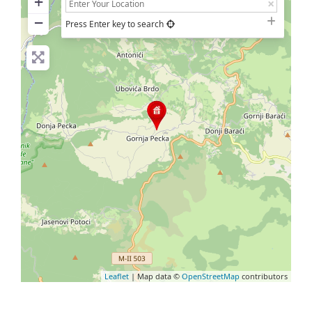
+
−
Press Enter key to search
Leaflet
| Map data ©
OpenStreetMap
contributors