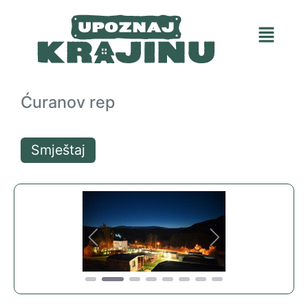
Ćuranov rep
Smještaj
Previous
Next