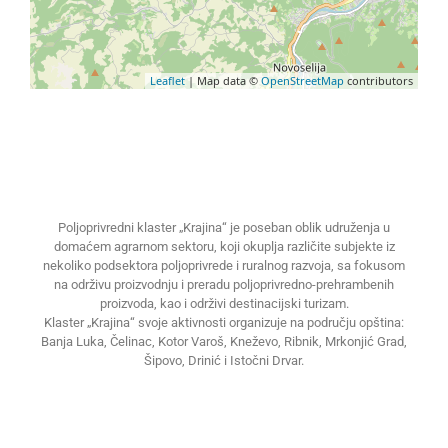
Leaflet
| Map data ©
OpenStreetMap
contributors
Poljoprivredni klaster „Krajina“ je poseban oblik udruženja u
domaćem agrarnom sektoru, koji okuplja različite subjekte iz
nekoliko podsektora poljoprivrede i ruralnog razvoja, sa fokusom
na održivu proizvodnju i preradu poljoprivredno-prehrambenih
proizvoda, kao i održivi destinacijski turizam.
Klaster „Krajina“ svoje aktivnosti organizuje na području opština:
Banja Luka, Čelinac, Kotor Varoš, Kneževo, Ribnik, Mrkonjić Grad,
Šipovo, Drinić i Istočni Drvar.