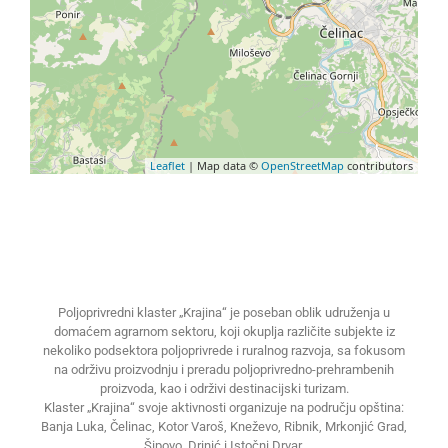
Leaflet
| Map data ©
OpenStreetMap
contributors
Poljoprivredni klaster „Krajina“ je poseban oblik udruženja u
domaćem agrarnom sektoru, koji okuplja različite subjekte iz
nekoliko podsektora poljoprivrede i ruralnog razvoja, sa fokusom
na održivu proizvodnju i preradu poljoprivredno-prehrambenih
proizvoda, kao i održivi destinacijski turizam.
Klaster „Krajina“ svoje aktivnosti organizuje na području opština:
Banja Luka, Čelinac, Kotor Varoš, Kneževo, Ribnik, Mrkonjić Grad,
Šipovo, Drinić i Istočni Drvar.