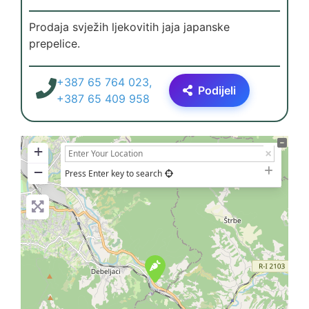
Prodaja svježih ljekovitih jaja japanske
prepelice.
+387 65 764 023,
Podijeli
+387 65 409 958
+
−
Press Enter key to search