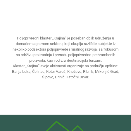
Poljoprivredni klaster „Krajina“ je poseban oblik udruženja u
domaćem agrarnom sektoru, koji okuplja različite subjekte iz
nekoliko podsektora poljoprivrede i ruralnog razvoja, sa fokusom
na održivu proizvodnju i preradu poljoprivredno-prehrambenih
proizvoda, kao i održivi destinacijski turizam.
Klaster „Krajina“ svoje aktivnosti organizuje na području opština:
Banja Luka, Čelinac, Kotor Varoš, Kneževo, Ribnik, Mrkonjić Grad,
Šipovo, Drinić i Istočni Drvar.