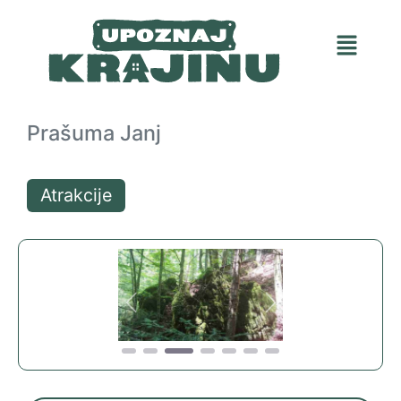
Prašuma Janj
Atrakcije
Previous
Next