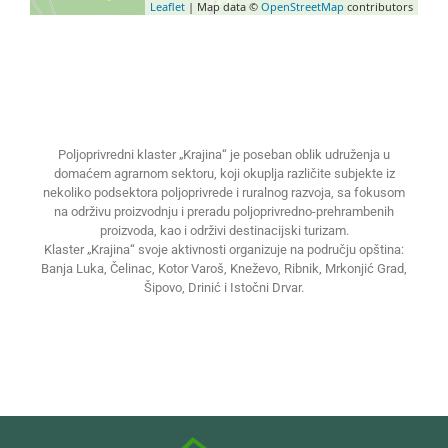
Leaflet
| Map data ©
OpenStreetMap
contributors
Poljoprivredni klaster „Krajina“ je poseban oblik udruženja u
domaćem agrarnom sektoru, koji okuplja različite subjekte iz
nekoliko podsektora poljoprivrede i ruralnog razvoja, sa fokusom
na održivu proizvodnju i preradu poljoprivredno-prehrambenih
proizvoda, kao i održivi destinacijski turizam.
Klaster „Krajina“ svoje aktivnosti organizuje na području opština:
Banja Luka, Čelinac, Kotor Varoš, Kneževo, Ribnik, Mrkonjić Grad,
Šipovo, Drinić i Istočni Drvar.