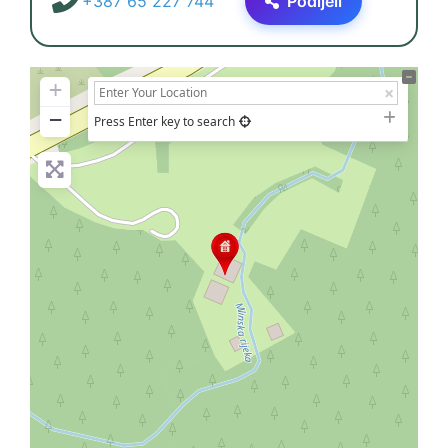
+387 65 227 744
Podijeli
+
−
Press Enter key to search