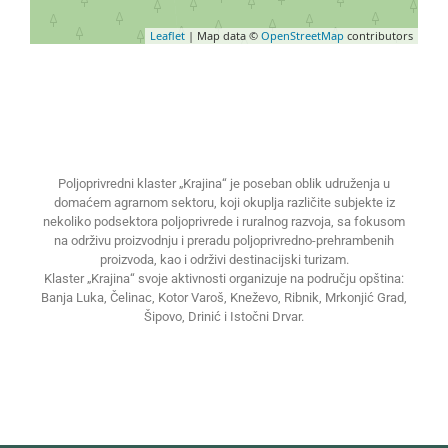
Leaflet
| Map data ©
OpenStreetMap
contributors
Poljoprivredni klaster „Krajina“ je poseban oblik udruženja u
domaćem agrarnom sektoru, koji okuplja različite subjekte iz
nekoliko podsektora poljoprivrede i ruralnog razvoja, sa fokusom
na održivu proizvodnju i preradu poljoprivredno-prehrambenih
proizvoda, kao i održivi destinacijski turizam.
Klaster „Krajina“ svoje aktivnosti organizuje na području opština:
Banja Luka, Čelinac, Kotor Varoš, Kneževo, Ribnik, Mrkonjić Grad,
Šipovo, Drinić i Istočni Drvar.