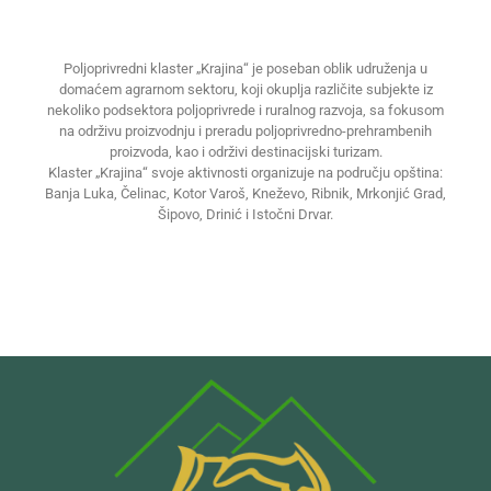
Poljoprivredni klaster „Krajina“ je poseban oblik udruženja u
domaćem agrarnom sektoru, koji okuplja različite subjekte iz
nekoliko podsektora poljoprivrede i ruralnog razvoja, sa fokusom
na održivu proizvodnju i preradu poljoprivredno-prehrambenih
proizvoda, kao i održivi destinacijski turizam.
Klaster „Krajina“ svoje aktivnosti organizuje na području opština:
Banja Luka, Čelinac, Kotor Varoš, Kneževo, Ribnik, Mrkonjić Grad,
Šipovo, Drinić i Istočni Drvar.