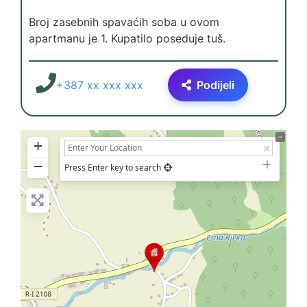
Broj zasebnih spavaćih soba u ovom
apartmanu je 1. Kupatilo poseduje tuš.
+387 xx xxx xxx
Podijeli
+
−
Press Enter key to search