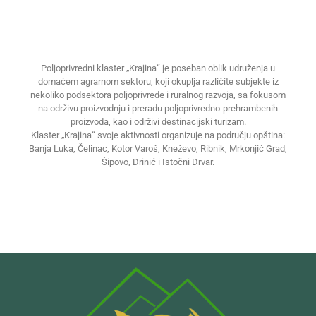
Poljoprivredni klaster „Krajina“ je poseban oblik udruženja u
domaćem agrarnom sektoru, koji okuplja različite subjekte iz
nekoliko podsektora poljoprivrede i ruralnog razvoja, sa fokusom
na održivu proizvodnju i preradu poljoprivredno-prehrambenih
proizvoda, kao i održivi destinacijski turizam.
Klaster „Krajina“ svoje aktivnosti organizuje na području opština:
Banja Luka, Čelinac, Kotor Varoš, Kneževo, Ribnik, Mrkonjić Grad,
Šipovo, Drinić i Istočni Drvar.