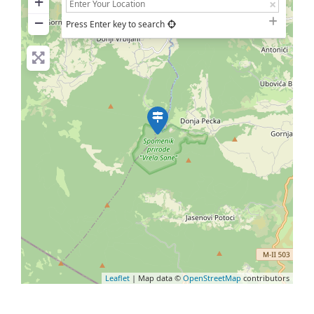
+
−
Press Enter key to search
Leaflet
| Map data ©
OpenStreetMap
contributors