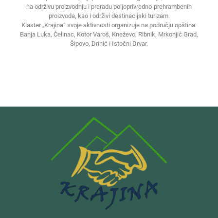
na održivu proizvodnju i preradu poljoprivredno-prehrambenih
proizvoda, kao i održivi destinacijski turizam.
Klaster „Krajina“ svoje aktivnosti organizuje na području opština:
Banja Luka, Čelinac, Kotor Varoš, Kneževo, Ribnik, Mrkonjić Grad,
Šipovo, Drinić i Istočni Drvar.