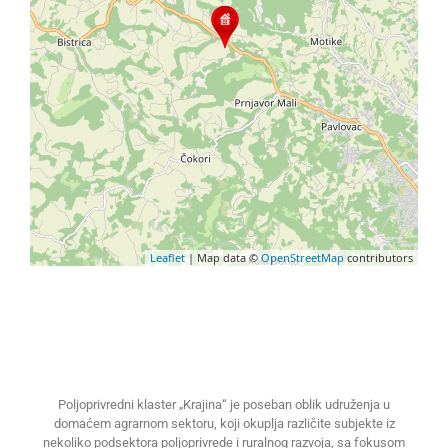
Leaflet
| Map data ©
OpenStreetMap
contributors
Poljoprivredni klaster „Krajina“ je poseban oblik udruženja u
domaćem agrarnom sektoru, koji okuplja različite subjekte iz
nekoliko podsektora poljoprivrede i ruralnog razvoja, sa fokusom