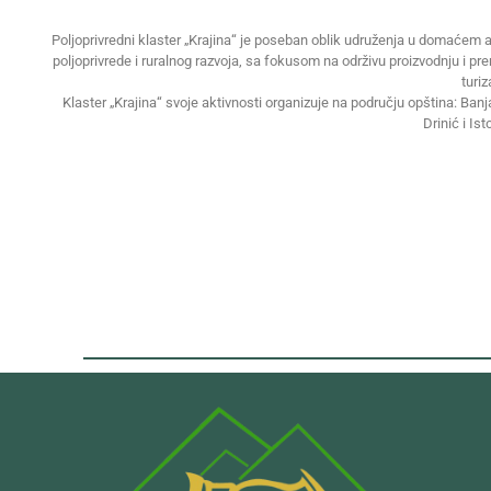
Poljoprivredni klaster „Krajina“ je poseban oblik udruženja u domaćem a
poljoprivrede i ruralnog razvoja, sa fokusom na održivu proizvodnju i pr
turi
Klaster „Krajina“ svoje aktivnosti organizuje na području opština: Ban
Drinić i Ist