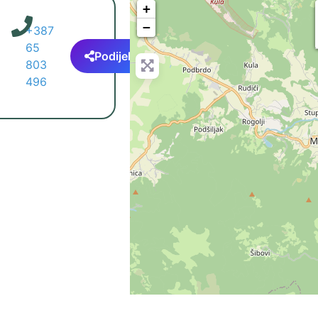
+
−
+387
65
Podijeli
803
496