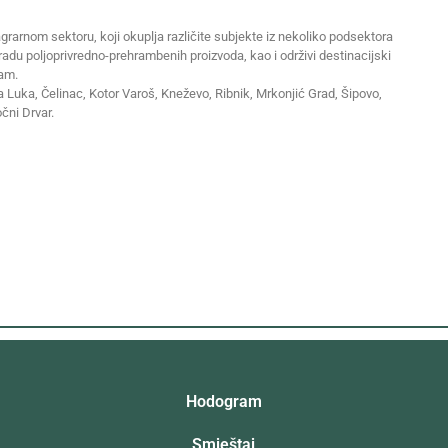
grarnom sektoru, koji okuplja različite subjekte iz nekoliko podsektora
eradu poljoprivredno-prehrambenih proizvoda, kao i održivi destinacijski
zam.
ja Luka, Čelinac, Kotor Varoš, Kneževo, Ribnik, Mrkonjić Grad, Šipovo,
očni Drvar.
Hodogram
Smještaj