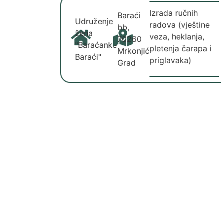
Izrada ručnih
Baraći
Udruženje
radova (vještine
bb,
žena
veza, heklanja,
70260
"Baraćanke
pletenja čarapa i
Mrkonjić
Baraći"
priglavaka)
Grad