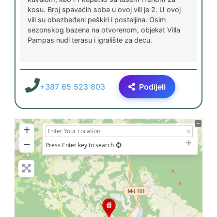
kosu. Broj spavaćih soba u ovoj vili je 2. U ovoj
vili su obezbeđeni peškiri i posteljina. Osim
sezonskog bazena na otvorenom, objekat Villa
Pampas nudi terasu i igralište za decu.
+387 65 523 803
Podijeli
+
−
Press Enter key to search