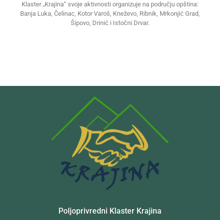
Klaster „Krajina“ svoje aktivnosti organizuje na području opština:
Banja Luka, Čelinac, Kotor Varoš, Kneževo, Ribnik, Mrkonjić Grad,
Šipovo, Drinić i Istočni Drvar.
Poljoprivredni Klaster Krajina