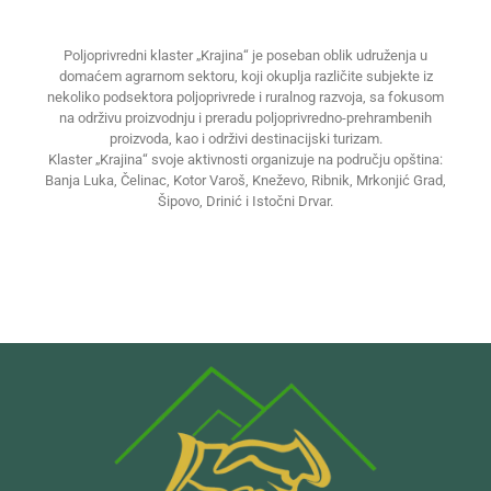
Poljoprivredni klaster „Krajina“ je poseban oblik udruženja u
domaćem agrarnom sektoru, koji okuplja različite subjekte iz
nekoliko podsektora poljoprivrede i ruralnog razvoja, sa fokusom
na održivu proizvodnju i preradu poljoprivredno-prehrambenih
proizvoda, kao i održivi destinacijski turizam.
Klaster „Krajina“ svoje aktivnosti organizuje na području opština:
Banja Luka, Čelinac, Kotor Varoš, Kneževo, Ribnik, Mrkonjić Grad,
Šipovo, Drinić i Istočni Drvar.