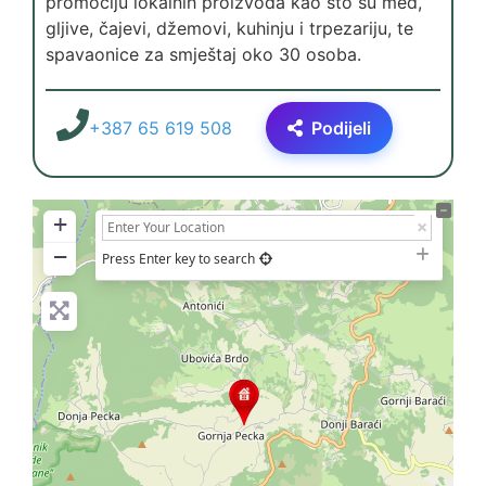
promociju lokalnih proizvoda kao što su med,
gljive, čajevi, džemovi, kuhinju i trpezariju, te
spavaonice za smještaj oko 30 osoba.
+387 65 619 508
Podijeli
+
−
Press Enter key to search